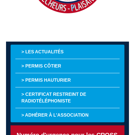
> LES ACTUALITÉS
> PERMIS CÔTIER
> PERMIS HAUTURIER
> CERTIFICAT RESTREINT DE
RADIOTÉLÉPHONISTE
> ADHÉRER À L'ASSOCIATION
Numéro d'urgence pour les CROSS