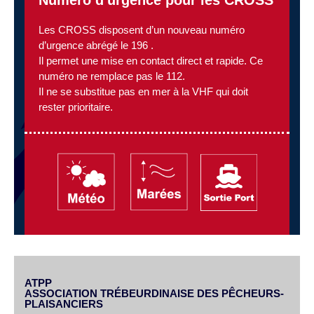
Les CROSS disposent d’un nouveau numéro
d’urgence abrégé le 196 .
Il permet une mise en contact direct et rapide. Ce
numéro ne remplace pas le 112.
Il ne se substitue pas en mer à la VHF qui doit
rester prioritaire.
ATPP
ASSOCIATION TRÉBEURDINAISE DES PÊCHEURS-
PLAISANCIERS