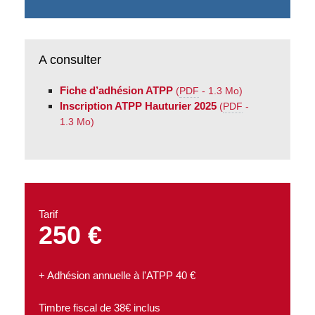
A consulter
Fiche d’adhésion ATPP
(
PDF
-
1.3 Mo
)
Inscription ATPP Hauturier 2025
(
PDF
-
1.3 Mo
)
Tarif
250 €
+ Adhésion annuelle à l'ATPP 40 €
Timbre fiscal de 38€ inclus