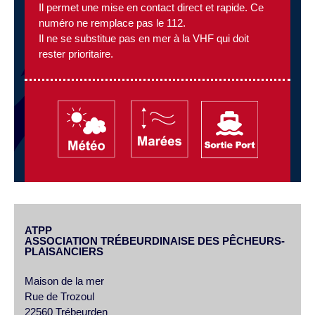
Il permet une mise en contact direct et rapide. Ce
numéro ne remplace pas le 112.
Il ne se substitue pas en mer à la VHF qui doit
rester prioritaire.
ATPP
ASSOCIATION TRÉBEURDINAISE DES PÊCHEURS-
PLAISANCIERS
Maison de la mer
Rue de Trozoul
22560 Trébeurden