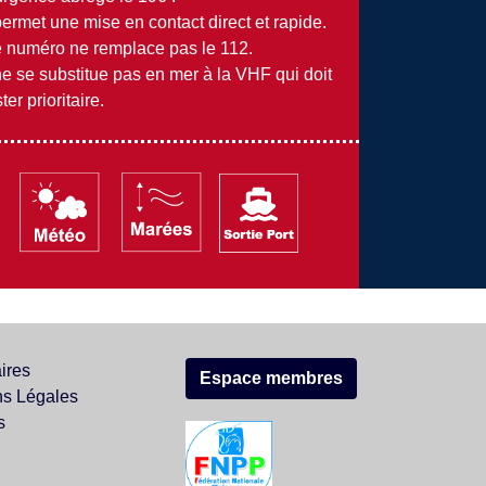
 permet une mise en contact direct et rapide.
 numéro ne remplace pas le 112.
 ne se substitue pas en mer à la VHF qui doit
ter prioritaire.
ires
Espace membres
ns Légales
s