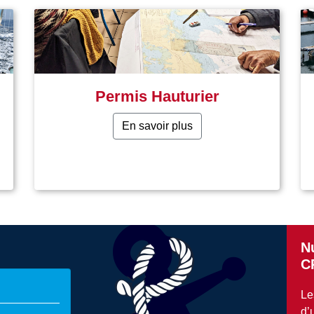
Permis Hauturier
En savoir plus
N
C
Le
d’