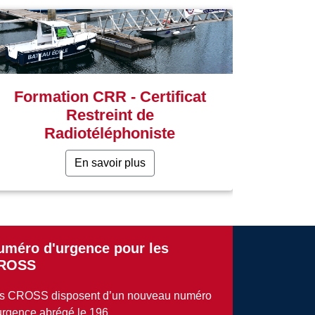
Formation CRR - Certificat
Restreint de
Radiotéléphoniste
En savoir plus
uméro d'urgence pour les
ROSS
s CROSS disposent d’un nouveau numéro
urgence abrégé le 196 .