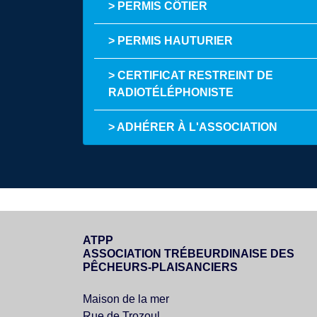
> PERMIS CÔTIER
> PERMIS HAUTURIER
> CERTIFICAT RESTREINT DE
RADIOTÉLÉPHONISTE
> ADHÉRER À L'ASSOCIATION
ATPP
ASSOCIATION TRÉBEURDINAISE DES
PÊCHEURS-PLAISANCIERS
Maison de la mer
Rue de Trozoul