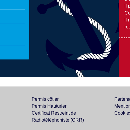
Il
Ce
Il
res
Permis côtier
Partena
Permis Hauturier
Mentio
Certificat Restreint de
Cookie
Radiotéléphoniste (CRR)